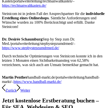
Kasten
/portalweiterleitung/rechtsanwaltkasten/
–
https://rechtsanwaltkasten.de/
Steinicom ist in jedem Fall der Ansprechpartner für die
individuelle
Erstellung eines Onlineshops
. Sämtliche Anforderungen und
Wünsche wurden zu 100% Berücksichtigt und erfüllt. Danke
Steinicom!
Dr. Desirée Schaumburg
Step by Step zum Dr.
Med.
/portalweiterleitung/stepbystepzumdrmed/
–
https://www.stepbystepzumdrmed.de/
Durch technische Optimierungen von Steinicom konnte ich in den
letzten 3 Monaten einen Sichtbarkeitsanstieg von 62,58%
verzeichnen, was sich auch am Umsatz bemerkbar gemacht hat.
Martin Penther
handball-markt.de
/portalweiterleitung/handball-
markt/
–
https://www.handball-markt.de/
Zurück
Weiter
Jetzt kostenlose Erstberatung buchen –
Für SEA, Webdesign
&
SEO