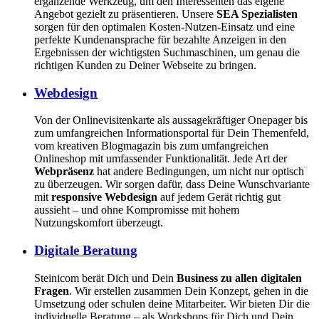
ergänzende Werkzeug, um den Interessenten das eigene
Angebot gezielt zu präsentieren. Unsere
SEA Spezialisten
sorgen für den optimalen Kosten-Nutzen-Einsatz und eine
perfekte Kundenansprache für bezahlte Anzeigen in den
Ergebnissen der wichtigsten Suchmaschinen, um genau die
richtigen Kunden zu Deiner Webseite zu bringen.
Webdesign
Von der Onlinevisitenkarte als aussagekräftiger Onepager bis
zum umfangreichen Informationsportal für Dein Themenfeld,
vom kreativen Blogmagazin bis zum umfangreichen
Onlineshop mit umfassender Funktionalität. Jede Art der
Webpräsenz
hat andere Bedingungen, um nicht nur optisch
zu überzeugen. Wir sorgen dafür, dass Deine Wunschvariante
mit
responsive Webdesign
auf jedem Gerät richtig gut
aussieht – und ohne Kompromisse mit hohem
Nutzungskomfort überzeugt.
Digitale Beratung
Steinicom berät Dich und Dein
Business zu allen digitalen
Fragen
. Wir erstellen zusammen Dein Konzept, gehen in die
Umsetzung oder schulen deine Mitarbeiter. Wir bieten Dir die
individuelle Beratung – als Workshops für Dich und Dein