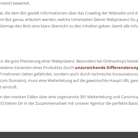
ontent) bewertet.
ei, die dem Bot gezielt Informationen über das Crawling der Webseite und de
dem Bot genau erläutert werden, welche Unterseiten Deiner Webpräsenz Du
temap den Bots eine klare Übersicht zu den Inhalten geben, damit alle Inh
ür die gute Platzierung einer Webpräsenz. Besonders bei Onlineshops besteh
iedene Varianten eines Produktes durch
unzureichende Differenzierung 
 auf mehreren Seiten gefährdet, sondern auch durch technische Voraussetzun
 .com Domains), muss eine Weiterleitung auf die gewünschte Haupt-URL gese
t einstuft.
s in den meisten Fällen über eine sogenannte 301 Weiterleitung und Canonica
 SEO bieten Dir in der Zusammenarbeit mit unserer Agentur die perfekte Bas