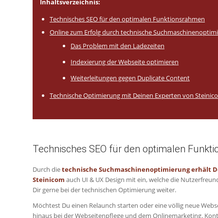
Inhaltsverzeichnis:
Technisches SEO für den optimalen Funktionsrahmen
Online zum Erfolg durch technische Suchmaschinenoptim
Das Problem mit den Ladezeiten
Indexierung der Webseite optimieren
Weiterleitungen gegen Duplicate Content
Technische Optimierung mit Deinen Experten von Steinic
Technisches SEO für den optimalen Funkt
Durch die
technische Suchmaschinenoptimierung erhält D
Steinicom
auch UI & UX Design mit ein, welche die Nutzerfreundl
Dir gerne bei der technischen Optimierung weiter.
Möchtest Du einen Relaunch starten oder eine völlig neue Webse
hinaus bei der Webseitenpflege und dem Onlinemarketing. Kontakt