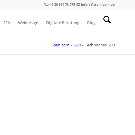
+49 30 914 78 075
info[at]steinicom.de
SEA
Webdesign
Digitale Beratung
Blog
Steinicom
»
SEO
»
Technisches SEO