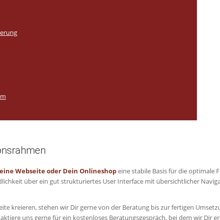
ierung
om
ionsrahmen
eine Webseite oder Dein Onlineshop
eine stabile Basis für die optimale 
ichkeit über ein gut strukturiertes User Interface mit übersichtlicher Navig
ite kreieren, stehen wir Dir gerne von der Beratung bis zur fertigen Umset
iere uns gerne für ein kostenloses Beratungsgespräch, bei dem wir Dir erlä