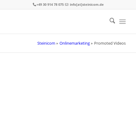
+49 30 914 78 075
info[at]steinicom.de
Steinicom
»
Onlinemarketing
»
Promoted Videos