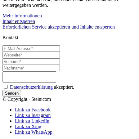
weitergegeben werden.
Mehr Informationen
Inhalt entsperren
Erforderlichen Service akzeptieren und Inhalte entsperren
Kontakt
E-
Mail
Webseite*
Adresse*
Vorname*
Nachname*
Anfrage*
Datenschutz
Datenschutzerklärung
akzeptiert.
© Copyright - Steinicom
Link zu Facebook
Link zu Instagram
Link zu LinkedIn
Link zu Xing
Link zu WhatsApp