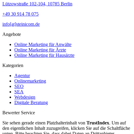
Lützowstraße 102-104,
10785
Berlin
+49 30 914 78 075
info[at]steinicom.de
Angebote
Online Marketing für Anwälte
Online Marketing für Ärzte
Online Marketing für Hausärzte
Kategorien
Agentur
Onlinemarketing
SEO
SEA
Webdesign
Digitale Beratung
Bewerter Service
Sie sehen gerade einen Platzhalterinhalt von
TrustIndex
. Um auf
den eigentlichen Inhalt zuzugreifen, klicken Sie auf die Schaltfläche
unten. Bitte beachten Sie, dass dabei Daten an Drittanbieter