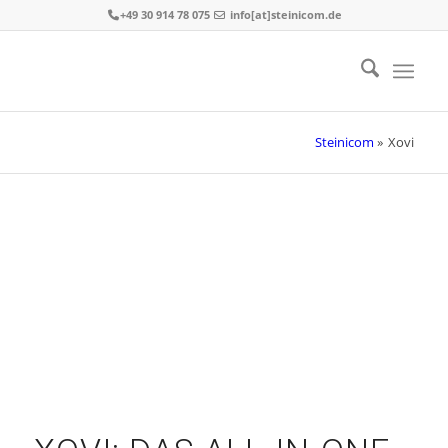
+49 30 914 78 075
info[at]steinicom.de
Steinicom
»
Xovi