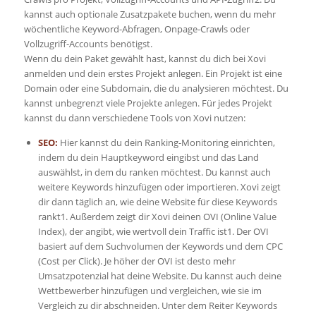
kannst auch optionale Zusatzpakete buchen, wenn du mehr
wöchentliche Keyword-Abfragen, Onpage-Crawls oder
Vollzugriff-Accounts benötigst.
Wenn du dein Paket gewählt hast, kannst du dich bei Xovi
anmelden und dein erstes Projekt anlegen. Ein Projekt ist eine
Domain oder eine Subdomain, die du analysieren möchtest. Du
kannst unbegrenzt viele Projekte anlegen. Für jedes Projekt
kannst du dann verschiedene Tools von Xovi nutzen:
SEO:
Hier kannst du dein Ranking-Monitoring einrichten,
indem du dein Hauptkeyword eingibst und das Land
auswählst, in dem du ranken möchtest. Du kannst auch
weitere Keywords hinzufügen oder importieren. Xovi zeigt
dir dann täglich an, wie deine Website für diese Keywords
rankt1. Außerdem zeigt dir Xovi deinen OVI (Online Value
Index), der angibt, wie wertvoll dein Traffic ist1. Der OVI
basiert auf dem Suchvolumen der Keywords und dem CPC
(Cost per Click). Je höher der OVI ist desto mehr
Umsatzpotenzial hat deine Website. Du kannst auch deine
Wettbewerber hinzufügen und vergleichen, wie sie im
Vergleich zu dir abschneiden. Unter dem Reiter Keywords